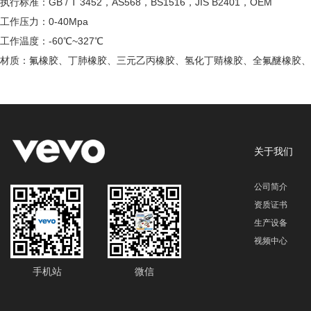
执行标准：GB / T 3452，AS568，BS1516，JIS B2401，OEM
工作压力：0-40Mpa
工作温度：-60℃~327℃
材质：氟橡胶、丁肺橡胶、三元乙丙橡胶、氢化丁䞍橡胶、全氟醚橡胶、
关于我们
公司简介
资质证书
生产设备
视频中心
手机站
微信